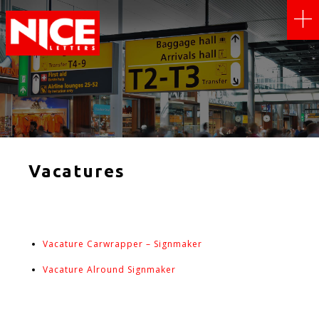
Vacatures
Vacature Carwrapper – Signmaker
Vacature Alround Signmaker